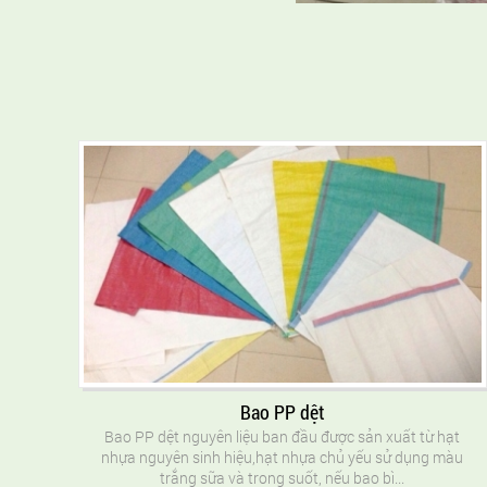
Bao PP dệt
Bao PP dệt nguyên liệu ban đầu được sản xuất từ hạt
nhựa nguyên sinh hiệu,hạt nhựa chủ yếu sử dụng màu
trắng sữa và trong suốt, nếu bao bì...