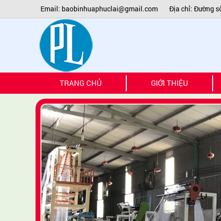
Email: baobinhuaphuclai@gmail.com
Địa chỉ: Đường s
T
TRANG CHỦ
GIỚI THIỆU