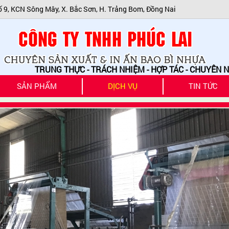
ố 9, KCN Sông Mây, X. Bắc Sơn, H. Trảng Bom, Đồng Nai
RUNG THỰC - TRÁCH NHIỆM - HỢP TÁC - CHUYÊN NGHIỆP
SẢN PHẨM
DỊCH VỤ
TIN TỨC