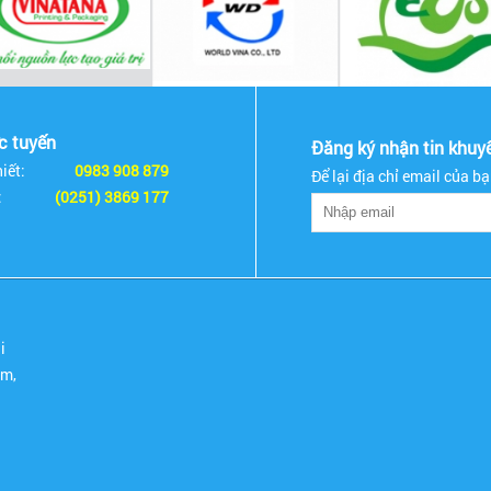
ực tuyến
Đăng ký nhận tin khuy
iết:
0983 908 879
Để lại địa chỉ email của b
:
(0251) 3869 177
i
om,