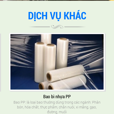
DỊCH VỤ KHÁC
Bao bì nhựa PP
Bao PP: là loại bao thường dùng trong các ngành: Phân
bón, hóa chất, thực phẩm, chăn nuôi, xi măng, gạo,
đường, muối