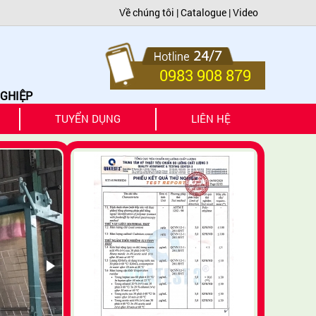
Về chúng tôi
|
Catalogue
|
Video
0983 908 879
TUYỂN DỤNG
LIÊN HỆ