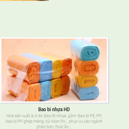
Bao bì nhựa HD
Nhà sản xuất & in ấn Bao Bì Nhựa, gồm: Bao bì PE, PP,
bao bì PP ghép màng, túi nilon PA,.. phục vụ các ngành
phân bón, thức ăn...