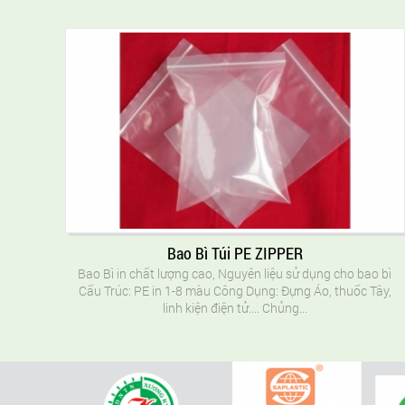
Bao Bì Túi PE ZIPPER
Bao Bì in chất lượng cao, Nguyên liệu sử dụng cho bao bì
Cấu Trúc: PE in 1-8 màu Công Dụng: Đựng Áo, thuốc Tây,
linh kiện điện tử.... Chủng...