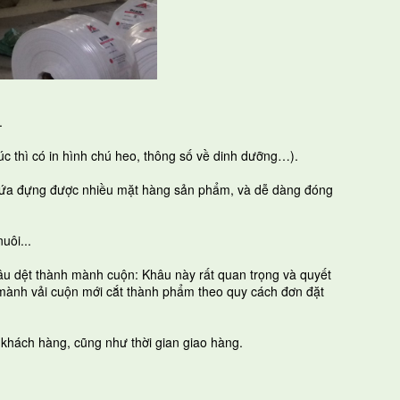
.
a súc thì có in hình chú heo, thông số về dinh dưỡng…).
 chứa đựng được nhiều mặt hàng sản phẩm, và dễ dàng đóng
uôi...
hâu dệt thành mành cuộn: Khâu này rất quan trọng và quyết
ừ mành vải cuộn mới cắt thành phẩm theo quy cách đơn đặt
khách hàng, cũng như thời gian giao hàng.