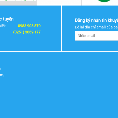
ực tuyến
Đăng ký nhận tin khuy
iết:
0983 908 879
Để lại địa chỉ email của b
:
(0251) 3869 177
i
om,