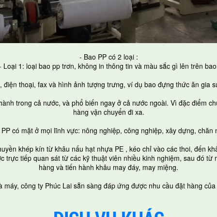
- Bao PP có 2 loại :
- Loại 1: loại bao pp trơn, không in thông tin và màu sắc gì lên trên bao
 chỉ, điện thoại, fax và hình ảnh tượng trưng, ví dụ bao đựng thức ăn gi
 thành trong cả nước, và phổ biến ngay ở cả nước ngoài. Vì đặc điểm
hàng vận chuyển đi xa.
 PP có mặt ở mọi lĩnh vực: nông nghiệp, công nghiệp, xây dựng, chăn n
huyền khép kín từ khâu nấu hạt nhựa PE , kéo chỉ vào các thoi, đến k
c trực tiếp quan sát từ các kỹ thuật viên nhiều kinh nghiệm, sau đó t
hàng và tiến hành khâu may đáy, may miệng.
hà máy, công ty Phúc Lai sẵn sàng đáp ứng được nhu cầu đặt hàng của 