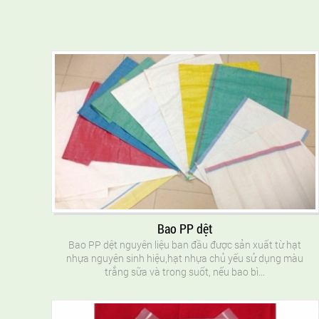
Bao PP dệt
Bao PP dệt nguyên liệu ban đầu được sản xuất từ hạt
nhựa nguyên sinh hiệu,hạt nhựa chủ yếu sử dụng màu
trắng sữa và trong suốt, nếu bao bì...