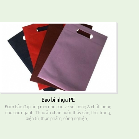
Bao bì nhựa PE
Đảm bảo đáp ứng mọi nhu cầu về số lượng & chất lượng
cho các ngành: Thức ăn chăn nuôi, thủy sản, thời trang,
điện tử, thực phẩm, công nghiệp,...