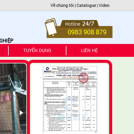
Về chúng tôi
|
Catalogue
|
Video
0983 908 879
TUYỂN DỤNG
LIÊN HỆ