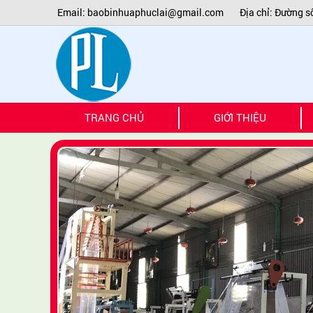
Email: baobinhuaphuclai@gmail.com
Địa chỉ: Đường s
TR
TRANG CHỦ
GIỚI THIỆU