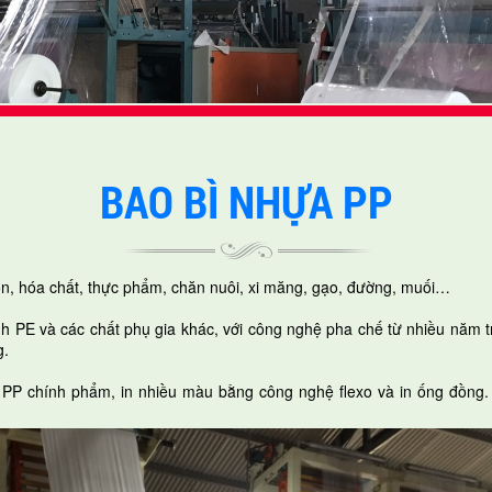
BAO BÌ NHỰA PP
ón, hóa chất, thực phẩm, chăn nuôi, xi măng, gạo, đường, muối…
nh PE và các chất phụ gia khác, với công nghệ pha chế từ nhiều năm t
g.
ựa PP chính phẩm, in nhiều màu bằng công nghệ flexo và in ống đồn