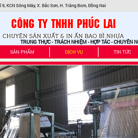
ố 9, KCN Sông Mây, X. Bắc Sơn, H. Trảng Bom, Đồng Nai
UNG THỰC - TRÁCH NHIỆM - HỢP TÁC - CHUYÊN NGHIỆP
SẢN PHẨM
DỊCH VỤ
TIN TỨC