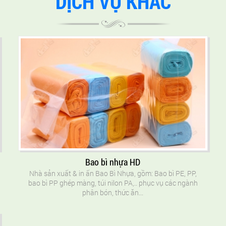
DỊCH VỤ KHÁC
Bao bì nhựa HD
Nhà sản xuất & in ấn Bao Bì Nhựa, gồm: Bao bì PE, PP,
bao bì PP ghép màng, túi nilon PA,.. phục vụ các ngành
phân bón, thức ăn...