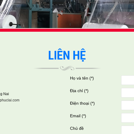
LIÊN HỆ
Họ và tên (
*
)
Địa chỉ (
*
)
g Nai
phuclai.com
Điện thoại (
*
)
Email (
*
)
Chủ đề