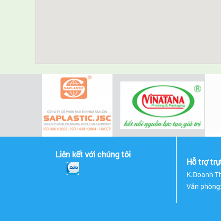
Liên kết với chúng tôi
Hỗ trợ tr
K.Doanh Th
Văn phòng