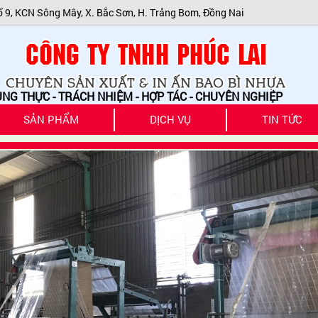
ố 9, KCN Sông Mây, X. Bắc Sơn, H. Trảng Bom, Đồng Nai
HỰC - TRÁCH NHIỆM - HỢP TÁC - CHUYÊN NGHIỆP
SẢN PHẨM
DỊCH VỤ
TIN TỨC