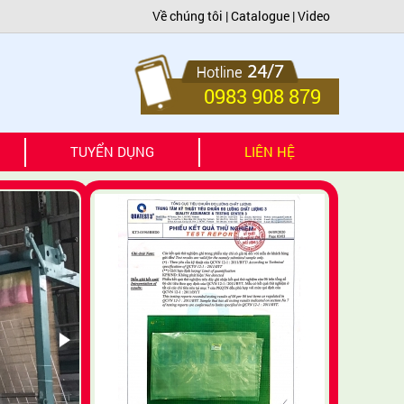
Về chúng tôi
|
Catalogue
|
Video
0983 908 879
TUYỂN DỤNG
LIÊN HỆ