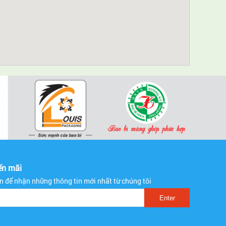
ến mãi
ạn để nhận những thông tin mới nhất từ chúng tôi