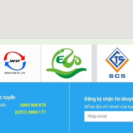
ực tuyến
Đăng ký nhận tin khuy
iết:
0983 908 879
Để lại địa chỉ email của b
:
(0251) 3869 177