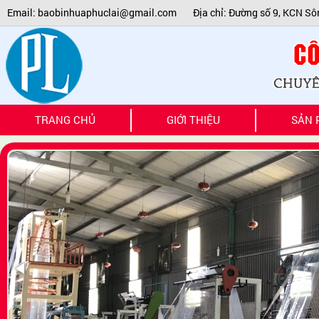
Email: baobinhuaphuclai@gmail.com
Địa chỉ: Đường số 9, KCN Sô
TRU
TRANG CHỦ
GIỚI THIỆU
SẢN 