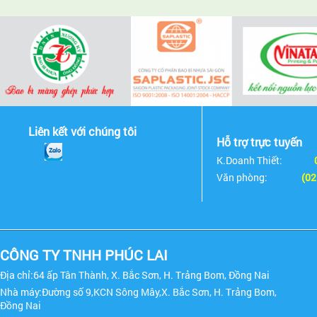
Liên kết với chúng tôi
Hỗ trợ trực tuyến
K.Doanh Thiết:
Văn phòng:
(02
CÔNG TY TNHH PHÚC LAI
Địa chỉ:64 ấp Tân Thành, X. Bắc Sơn, H. Trảng Bom, Đồng Nai
Nhà máy:Đường số 9,KCN Sông Mây,X. Bắc Sơn, H. Trảng Bom,
Đồng Nai