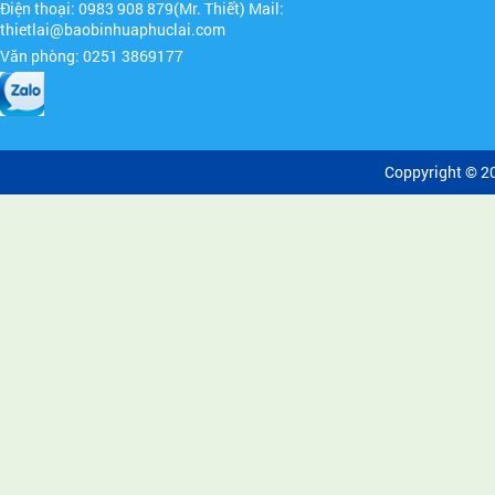
Điện thoại: 0983 908 879(Mr. Thiết) Mail:
thietlai@baobinhuaphuclai.com
Văn phòng: 0251 3869177
Coppyright © 