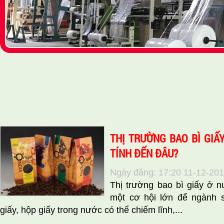
THỊ TRƯỜNG BAO BÌ GIẤ
TÍNH ĐẾN ĐÂU?
Ngày đăng: 17:20 11-12-20
Thị trường bao bì giấy ở n
một cơ hội lớn để ngành s
giấy, hộp giấy trong nước có thể chiếm lĩnh,...