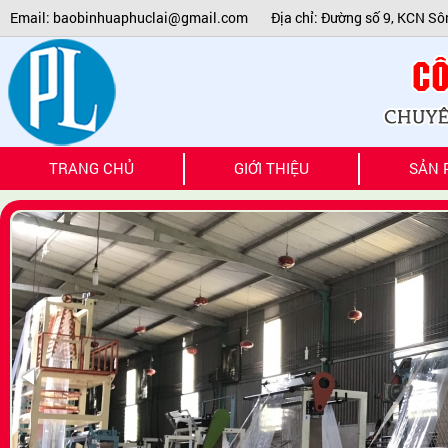
Email: baobinhuaphuclai@gmail.com
Địa chỉ: Đường số 9, KCN Sô
TRANG CHỦ
GIỚI THIỆU
SẢN 